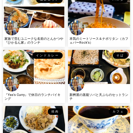
家族で営むユニークな名前のとんかつや
本気のミートソース＆ナポリタン（カフ
『ひかるん家』のランチ
ェバーRock’s）
インドカレー
そば
『Yas’s Curry』で休日のランチバイキ
新桝屋の蒸籠ソバと天ぷらのセットラン
ング
チ
焼肉
カフェ