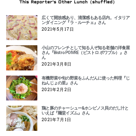
This Reporter's Other Lunch（shuffled）
広くて開放感あり、清潔感もある店内。イタリア
ンダイニング『ラ・ルーチェ』さん
2021年5月17日
小山のフレンチとして知る人ぞ知る老舗の洋食屋
さん『Bistro POIVRE（ビストロ ポワブル）』さ
ん
2021年3月8日
有機野菜や旬の野菜をふんだんに使った料理『じ
ねんじょの里』さん
2021年2月2日
鶏と豚のチャーシュー&ホンビノス貝のだし汁と
いえば『麺堂イズム』さん
2021年7月1日