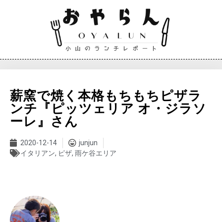
薪窯で焼く本格もちもちピザラ
ンチ『ピッツェリア オ・ジラソ
ーレ』さん
2020-12-14
junjun
イタリアン
,
ピザ
,
雨ケ谷エリア