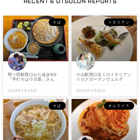
RECENT 6 UTSULUN REPORTS
そば
イタリアン
間々田駅西口から徒歩5分
小山駅西口近くのイタリアン
『手打そば小川屋』さん
☆ログガーデンヴェルデ
2025年1月24日
2023年3月23日
そば
オムライス