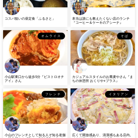
コスパ狙いの昼定食「ふるさと」
本当は誰にも教えたくない店のランチ
『コーヒー＆ケーキのアシーナ』
オムライス
そば
小山駅東口から徒歩5分『ビストロオチ
カジュアルスタイルのお蕎麦やさん『ま
アイ』さん
ちの休憩所 おくりや+プラス』
フレンチ
イタリアン
小山のフレンチとして知る人ぞ知る老舗
広くて開放感あり、清潔感もある店内。