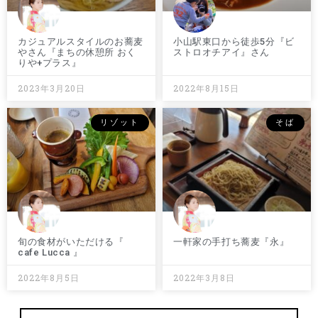
カジュアルスタイルのお蕎麦
小山駅東口から徒歩5分『ビ
やさん『まちの休憩所 おく
ストロオチアイ』さん
りや+プラス』
2023年3月20日
2022年8月15日
リゾット
そば
旬の食材がいただける『
一軒家の手打ち蕎麦『永』
cafe Lucca 』
2022年8月5日
2022年3月8日