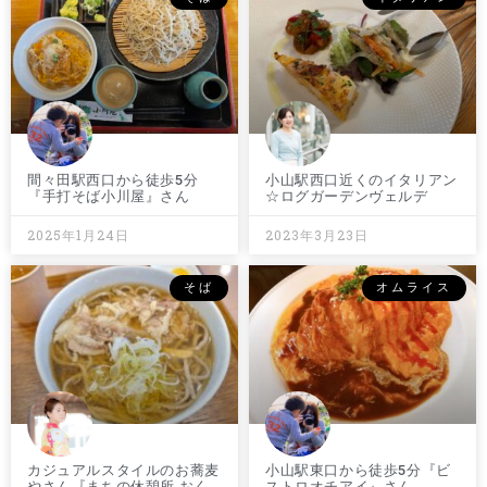
間々田駅西口から徒歩5分
小山駅西口近くのイタリアン
『手打そば小川屋』さん
☆ログガーデンヴェルデ
2025年1月24日
2023年3月23日
そば
オムライス
カジュアルスタイルのお蕎麦
小山駅東口から徒歩5分『ビ
やさん『まちの休憩所 おく
ストロオチアイ』さん