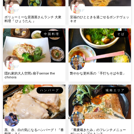
ボリューミーな居酒屋さんランチ 大衆
至福のひとときを過ごせるポンテヴェッ
料理『 ひょうたん 』
キオ
中国料理
そば
隠れ家的大人空間♪扇子sense the
艶やかな更科系の「手打ちそば今昔」
chinois
ハンバーグ
城南エリア
黒、赤、白の気になるハンバーグ！『番
「蕎麦蔵きたみ」のフレンチメニュー
館坂』さん
ガレット・ブルトンヌ