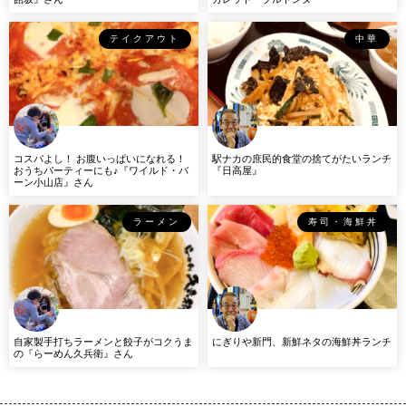
テイクアウト
中華
コスパよし！ お腹いっぱいになれる！
駅ナカの庶民的食堂の捨てがたいランチ
おうちパーティーにも♪『ワイルド・バ
『日高屋』
ーン小山店』さん
ラーメン
寿司・海鮮丼
自家製手打ちラーメンと餃子がコクうま
にぎりや新門、新鮮ネタの海鮮丼ランチ
の『らーめん久兵衛』さん