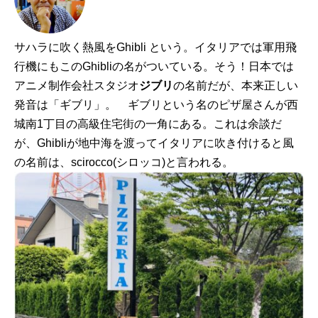
サハラに吹く熱風をGhibli という。イタリアでは軍用飛
行機にもこのGhibliの名がついている。そう！日本では
アニメ制作会社スタジオ
ジブリ
の名前だが、本来正しい
発音は「ギブリ」。 ギブリという名のピザ屋さんが西
城南1丁目の高級住宅街の一角にある。これは余談だ
が、Ghibliが地中海を渡ってイタリアに吹き付けると風
の名前は、scirocco(シロッコ)と言われる。