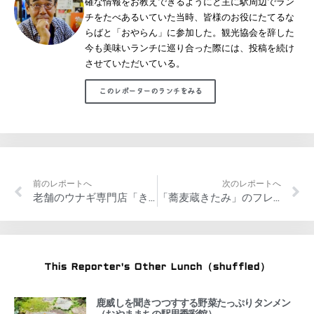
確な情報をお教えできるようにと主に駅周辺でラン
チをたべあるいていた当時、皆様のお役にたてるな
らばと「おやらん」に参加した。観光協会を辞した
今も美味いランチに巡り合った際には、投稿を続け
させていただいている。
このレポーターのランチをみる
前のレポートへ
次のレポートへ
老舗のウナギ専門店「きたがわ」
「蕎麦蔵きたみ」のフレンチメニュー ガレット・ブルトンヌ
This Reporter's Other Lunch（shuffled）
鹿威しを聞きつつすする野菜たっぷりタンメン
（おやままちの駅思季彩館）