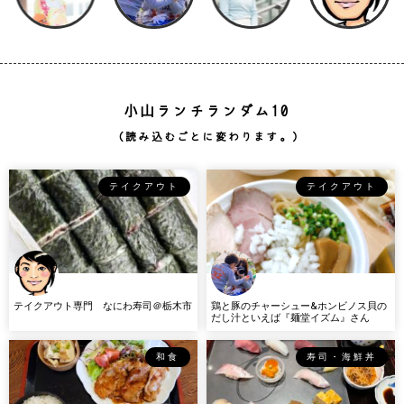
小山ランチランダム10
（読み込むごとに変わります。）
テイクアウト
テイクアウト
テイクアウト専門 なにわ寿司＠栃木市
鶏と豚のチャーシュー&ホンビノス貝の
だし汁といえば『麺堂イズム』さん
和食
寿司・海鮮丼