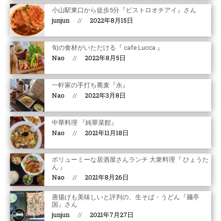
小山駅東口から徒歩5分『ビストロオチアイ』さん
junjun
2022年8月15日
旬の食材がいただける『 cafe Lucca 』
Nao
2022年8月5日
一軒家の手打ち蕎麦『永』
Nao
2022年3月8日
中華料理 『純華菜館』
Nao
2021年11月18日
ボリューミーな居酒屋さんランチ 大衆料理『 ひょうた
ん 』
Nao
2021年8月26日
唐揚げも美味しいと評判の、生そば・うどん『麺亭
国』さん
junjun
2021年7月27日