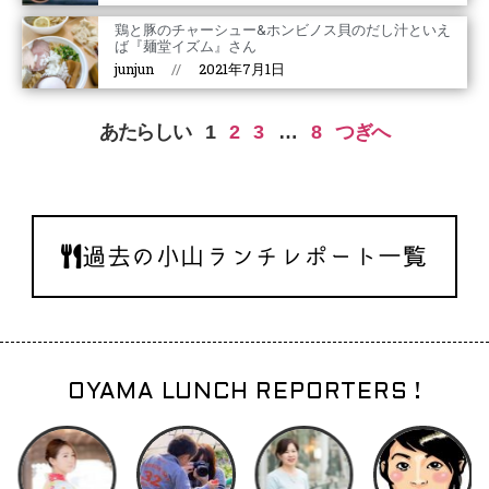
鶏と豚のチャーシュー&ホンビノス貝のだし汁といえ
ば『麺堂イズム』さん
junjun
2021年7月1日
あたらしい
1
2
3
…
8
つぎへ
過去の小山ランチレポート一覧
OYAMA LUNCH REPORTERS !