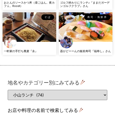
おとんのソースかつ丼（昼ごはん。夜カ
ゴルフ終わりにランチ♪『ままだガーデ
フェ。Roost）
ンゴルフクラブ』さん
そば
寿司・海鮮丼
一軒家の手打ち蕎麦『永』
器がどーーんの板前寿司『福寿し』さん
地名やカテゴリー別にみてみる
お店や料理の名前で検索してみる