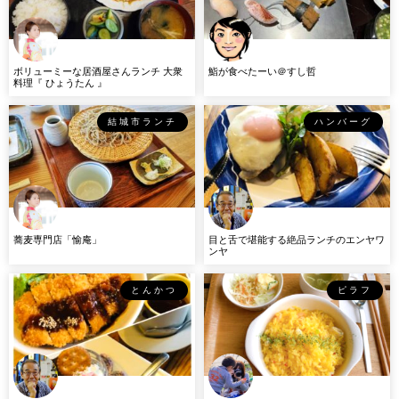
ボリューミーな居酒屋さんランチ 大衆
鮨が食べたーい＠すし哲
料理『 ひょうたん 』
結城市ランチ
ハンバーグ
蕎麦専門店「愉庵」
目と舌で堪能する絶品ランチのエンヤワ
ンヤ
とんかつ
ピラフ