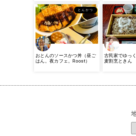
とんかつ
おとんのソースかつ丼（昼ご
古民家でゆっく
はん。夜カフェ。Roost）
麦割烹ときん