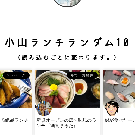
小山ランチランダム10
（読み込むごとに変わります。）
ハンバーグ
寿司・海鮮丼
する絶品ランチ
新規オープンの店へ味見のラ
鮨が食べたー
ヤ
ンチ『酒食まるた』