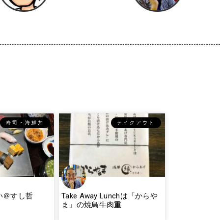
寿司・海鮮丼
テイクアウト
い＠すし哲
Take Away Lunchは「からや
ま」の焼鳥牛肉重