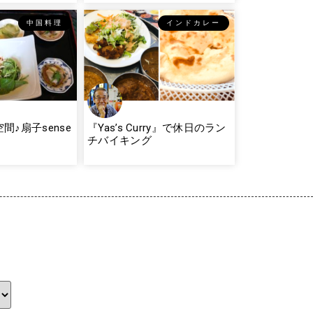
中国料理
インドカレー
間♪扇子sense
『Yas’s Curry』で休日のラン
チバイキング