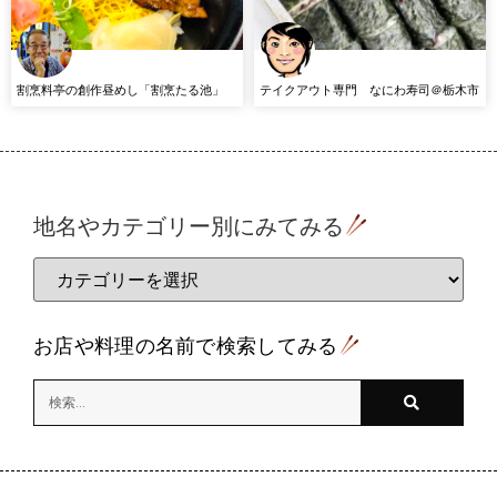
割烹料亭の創作昼めし「割烹たる池」
テイクアウト専門 なにわ寿司＠栃木市
地名やカテゴリー別にみてみる
お店や料理の名前で検索してみる