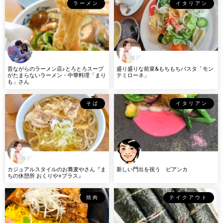
ラーメン
イタリアン
昔ながらのラーメン店♪とろとろスープ
盛り盛りな前菜&もちもちパスタ「モン
がたまらないラーメン・中華料理「まり
テミローネ」
も」さん
そば
イタリアン
カジュアルスタイルのお蕎麦やさん『ま
新しい門出を祝う ビアンカ
ちの休憩所 おくりや+プラス』
焼肉
テイクアウト