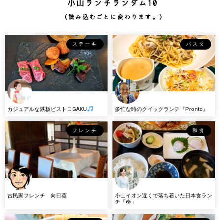
小山ランチランダム10
（読み込むごとに変わります。）
ステーキ
パスタ
カジュアルな鉄板ビストロGAKU
多忙な時のクイックランチ『Pronto』
フレンチ
和食
古民家フレンチ 向日葵
小山イオン近くで落ち着いた日本食ラン
チ「奏」