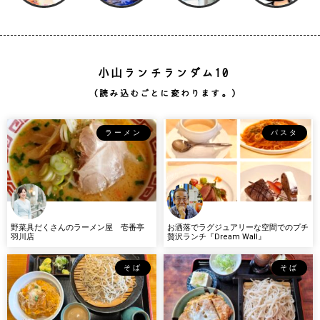
小山ランチランダム10
（読み込むごとに変わります。）
ラーメン
パスタ
野菜具だくさんのラーメン屋 壱番亭
お洒落でラグジュアリーな空間でのプチ
羽川店
贅沢ランチ『Dream Wall』
そば
そば