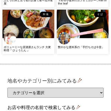
ぶどうの木と言う名のお箸で食べる洋食
下野市小金井のカフェでカレー◇Fall of
屋
the leaf
和食
そば
ボリューミーな居酒屋さんランチ 大衆
艶やかな更科系の「手打ちそば今昔」
料理『 ひょうたん 』
地名やカテゴリー別にみてみる
お店や料理の名前で検索してみる