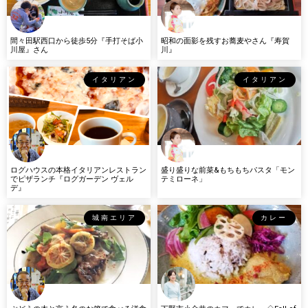
間々田駅西口から徒歩5分『手打そば小
昭和の面影を残すお蕎麦やさん『寿賀
川屋』さん
川』
イタリアン
イタリアン
ログハウスの本格イタリアンレストラン
盛り盛りな前菜&もちもちパスタ「モン
でピザランチ『ログガーデン ヴェル
テミローネ」
デ』
城南エリア
カレー