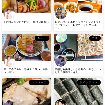
旬の食材がいただける『 cafe Lucca 』
ログハウスの本格イタリアンレストラン
でピザランチ『ログガーデン ヴェル
デ』
カレー
そば
週一のみのカレーやさん『 Spice薬膳
唐揚げも美味しいと評判の、生そば・う
cafe花 』
どん『麺亭国』さん
ハンバーグ
テイクアウト