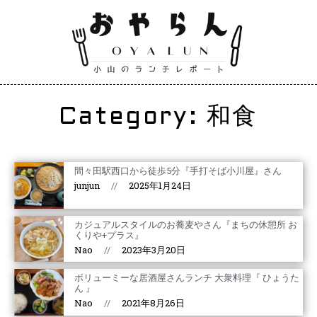
Category: 和食
間々田駅西口から徒歩5分『手打そば小川屋』さん
junjun
2025年1月24日
カジュアルスタイルのお蕎麦やさん『まちの休憩所 お
くりや+プラス』
Nao
2023年3月20日
ボリューミーな居酒屋さんランチ 大衆料理『 ひょうた
ん 』
Nao
2021年8月26日