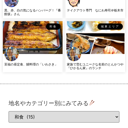
黒、赤、白の気になるハンバーグ！『番
テイクアウト専門 なにわ寿司＠栃木市
館坂』さん
和食
城東エリア
至福の昼定食、鰻料理の「いわさき」
家族で営むユニークな名前のとんかつや
『ひかるん家』のランチ
地名やカテゴリー別にみてみる