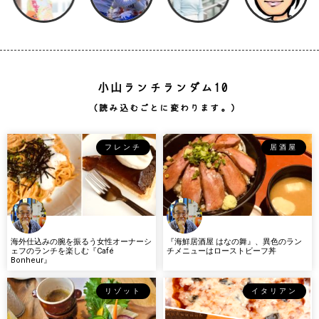
小山ランチランダム10
（読み込むごとに変わります。）
フレンチ
居酒屋
海外仕込みの腕を振るう女性オーナーシ
『海鮮居酒屋 はなの舞』、異色のラン
ェフのランチを楽しむ『Café
チメニューはローストビーフ丼
Bonheur』
リゾット
イタリアン