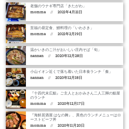
老舗のウナギ専門店「きたがわ」
momma
2021年4月21日
至福の昼定食、鰻料理の「いわさき」
momma
2021年2月19日
温かいきのこ汁がおいしい庄内そば「旬」
nannan
2020年12月28日
小山イオン近くで落ち着いた日本食ランチ「奏」
nannan
2020年12月18日
『十四代末広鮨』ご主人とおかみさん二人三脚の鮨屋
のランチ
momma
2020年12月17日
『海鮮居酒屋 はなの舞』、異色のランチメニューはロ
ーストビーフ丼
momma
2020年11月20日