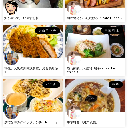
鮨が食べたーい＠すし哲
旬の食材がいただける『 cafe Lucca 』
小山ランチ
中国料理
根強い人気の庶民派食堂、お食事処 安
隠れ家的大人空間♪扇子sense the
田
chinois
パスタ
中華
多忙な時のクイックランチ『Pronto』
中華料理 『純華菜館』