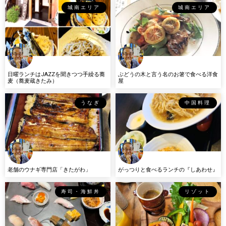
城南エリア
城南エリア
日曜ランチはJAZZを聞きつつ手繰る蕎
ぶどうの木と言う名のお箸で食べる洋食
麦（蕎麦蔵きたみ）
屋
うなぎ
中国料理
老舗のウナギ専門店「きたがわ」
がっつりと食べるランチの『しあわせ』
寿司・海鮮丼
リゾット