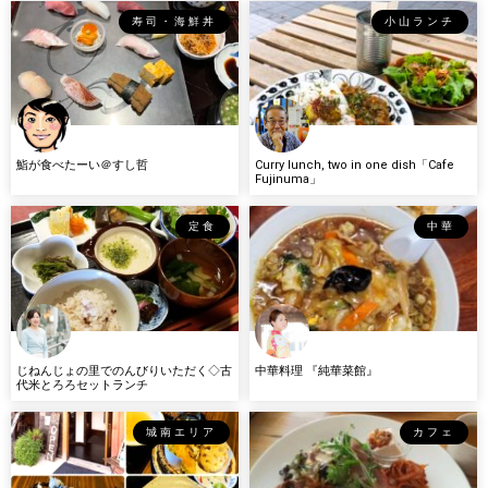
寿司・海鮮丼
小山ランチ
鮨が食べたーい＠すし哲
Curry lunch, two in one dish「Cafe
Fujinuma」
定食
中華
じねんじょの里でのんびりいただく◇古
中華料理 『純華菜館』
代米とろろセットランチ
城南エリア
カフェ