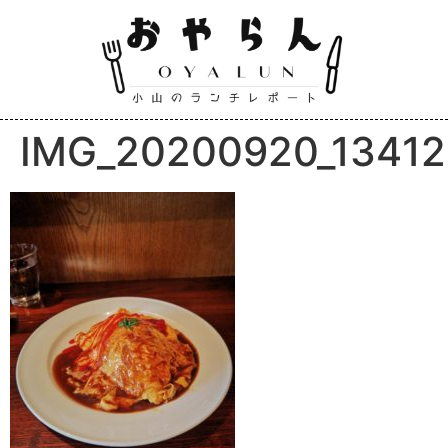
IMG_20200920_13412