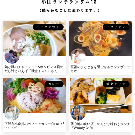
小山ランチランダム10
（読み込むごとに変わります。）
テイクアウト
イタリアン
鶏と豚のチャーシュー&ホンビノス貝の
至福のひとときを過ごせるポンテヴェッ
だし汁といえば『麺堂イズム』さん
キオ
カレー
城東エリア
下野市小金井のカフェでカレー◇Fall of
居心地の良い店、のんびり味わうランチ
the leaf
『Woody Cafe』