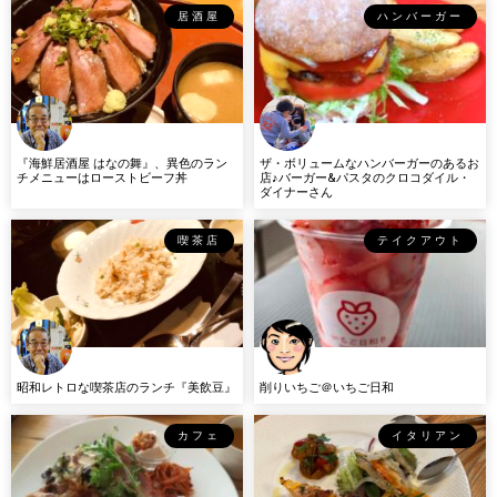
居酒屋
ハンバーガー
『海鮮居酒屋 はなの舞』、異色のラン
ザ・ボリュームなハンバーガーのあるお
チメニューはローストビーフ丼
店♪バーガー&パスタのクロコダイル・
ダイナーさん
喫茶店
テイクアウト
昭和レトロな喫茶店のランチ『美飲豆』
削りいちご＠いちご日和
カフェ
イタリアン