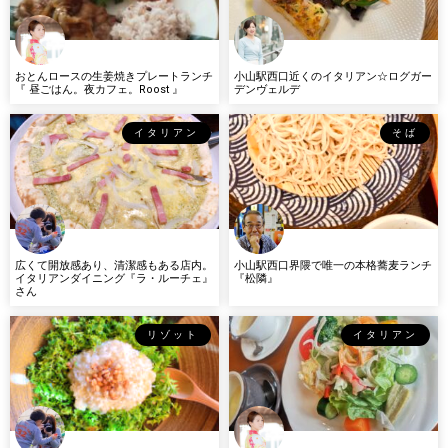
おとんロースの生姜焼きプレートランチ
小山駅西口近くのイタリアン☆ログガー
『 昼ごはん。夜カフェ。Roost 』
デンヴェルデ
イタリアン
そば
広くて開放感あり、清潔感もある店内。
小山駅西口界隈で唯一の本格蕎麦ランチ
イタリアンダイニング『ラ・ルーチェ』
『松隣』
さん
リゾット
イタリアン