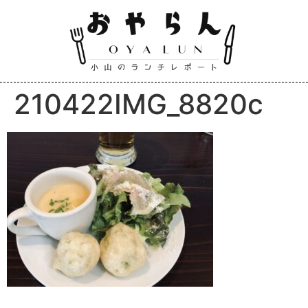
210422IMG_8820c