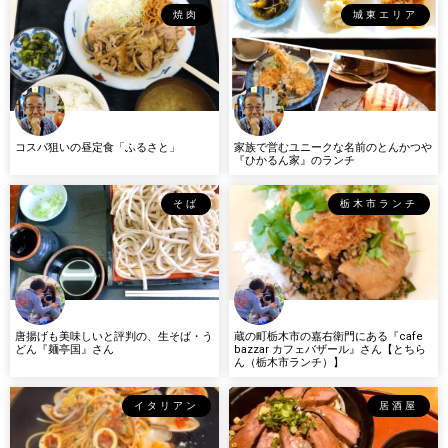
焼肉
城東エリア
コスパ狙いの昼定食「ふるさと」
家族で営むユニークな名前のとんかつや
『ひかるん家』のランチ
そば
栃木市ランチ
唐揚げも美味しいと評判の、生そば・う
蔵の町栃木市の嘉右衛門にある『cafe
どん『麺亭国』さん
bazzar カフェバザール』さん【とちら
ん（栃木市ランチ）】
イタリアン
居酒屋