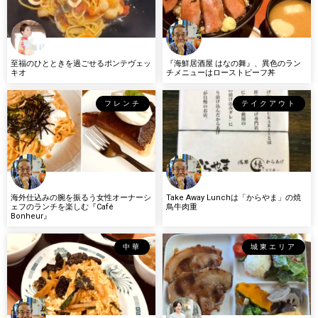
至福のひとときを過ごせるポンテヴェッ
『海鮮居酒屋 はなの舞』、異色のラン
キオ
チメニューはローストビーフ丼
フレンチ
テイクアウト
海外仕込みの腕を振るう女性オーナーシ
Take Away Lunchは「からやま」の焼
ェフのランチを楽しむ『Café
鳥牛肉重
Bonheur』
中華
城東エリア