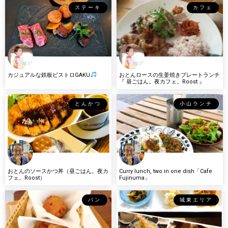
ステーキ
カフェ
カジュアルな鉄板ビストロGAKU
おとんロースの生姜焼きプレートランチ
『 昼ごはん。夜カフェ。Roost 』
とんかつ
小山ランチ
おとんのソースかつ丼（昼ごはん。夜カ
Curry lunch, two in one dish「Cafe
フェ。Roost）
Fujinuma」
パン
城東エリア