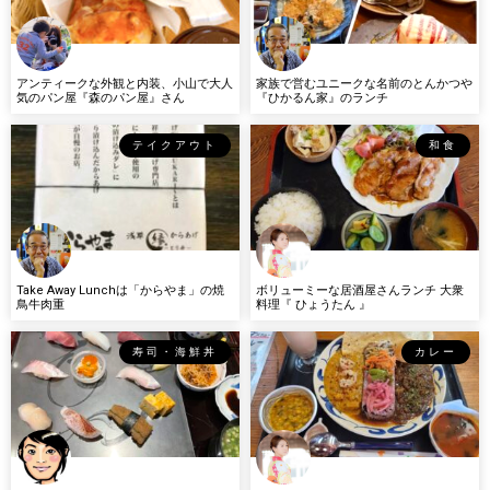
アンティークな外観と内装、小山で大人
家族で営むユニークな名前のとんかつや
気のパン屋『森のパン屋』さん
『ひかるん家』のランチ
テイクアウト
和食
Take Away Lunchは「からやま」の焼
ボリューミーな居酒屋さんランチ 大衆
鳥牛肉重
料理『 ひょうたん 』
寿司・海鮮丼
カレー