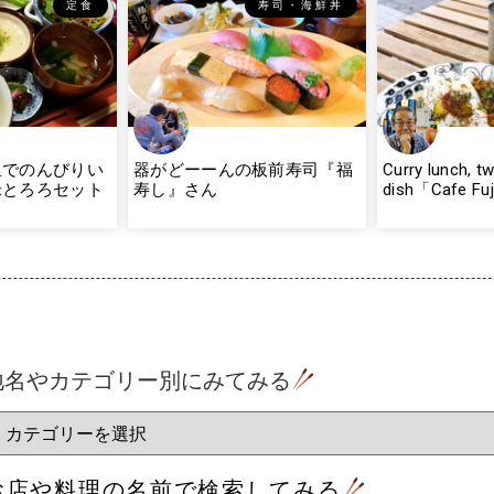
定食
寿司・海鮮丼
里でのんびりい
器がどーーんの板前寿司『福
Curry lunch, t
米とろろセット
寿し』さん
dish「Cafe Fu
地名やカテゴリー別にみてみる
お店や料理の名前で検索してみる