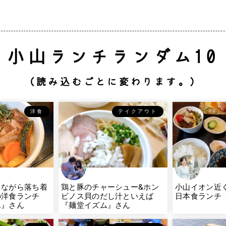
小山ランチランダム10
（読み込むごとに変わります。）
洋食
テイクアウト
りながら落ち着
鶏と豚のチャーシュー&ホン
小山イオン近
の洋食ランチ
ビノス貝のだし汁といえば
日本食ランチ
ん』さん
『麺堂イズム』さん