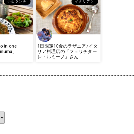
小山ランチ
イタリアン
wo in one
1日限定10食のラザニア♪イタ
jinuma」
リア料理店の『フェリチター
レ・ルミーノ』さん