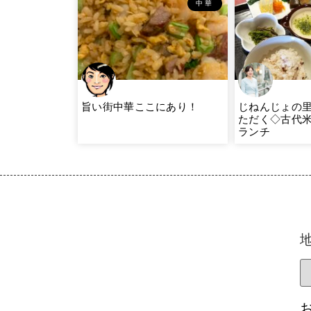
中華
旨い街中華ここにあり！
じねんじょの
ただく◇古代
ランチ