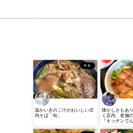
和食
温かいきのこ汁がおいしい庄
懐かしさもあ
内そば「旬」
く店内、老舗
『キッチンで