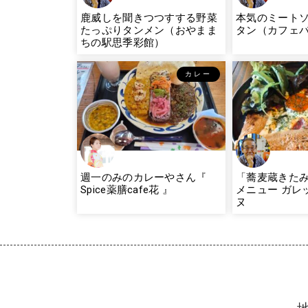
鹿威しを聞きつつすする野菜
本気のミート
たっぷりタンメン（おやまま
タン（カフェバー
ちの駅思季彩館）
カレー
週一のみのカレーやさん『
「蕎麦蔵きた
Spice薬膳cafe花 』
メニュー ガレ
ヌ