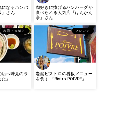
気になるハンバ
肉好きに捧げるハンバーグが
坂』さん
食べられる人気店『ばんかん
亭』さん
寿司・海鮮丼
フレンチ
の店へ味見のラ
老舗ビストロの看板メニュー
るた』
を食す 『Bistro POIVRE』