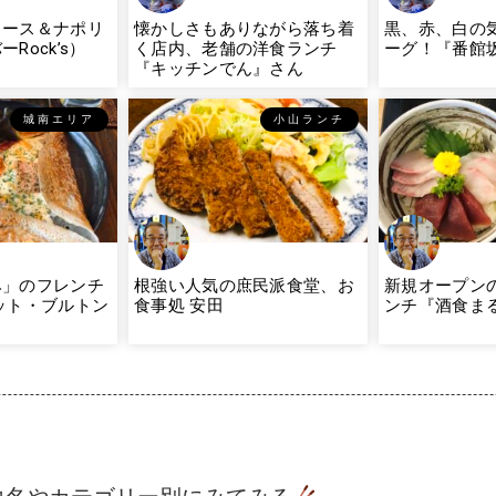
ソース＆ナポリ
懐かしさもありながら落ち着
黒、赤、白の
Rock’s）
く店内、老舗の洋食ランチ
ーグ！『番館
『キッチンでん』さん
城南エリア
小山ランチ
み」のフレンチ
根強い人気の庶民派食堂、お
新規オープン
ット・ブルトン
食事処 安田
ンチ『酒食ま