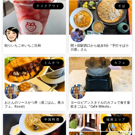
テイクアウト
そば
削りいちご＠いちご日和
間々田駅西口から徒歩5分『手打そば小
川屋』さん
とんかつ
カフェ
おとんのソースかつ丼（昼ごはん。夜カ
ヨーロピアンスタイルのカフェで食す釜
フェ。Roost）
炊きごはん『Café Mikoto』
中国料理
城南エリア