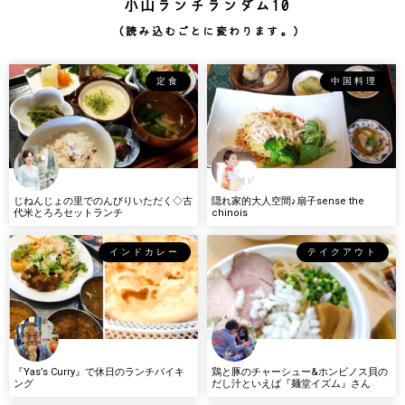
小山ランチランダム10
（読み込むごとに変わります。）
定食
中国料理
じねんじょの里でのんびりいただく◇古
隠れ家的大人空間♪扇子sense the
代米とろろセットランチ
chinois
インドカレー
テイクアウト
『Yas’s Curry』で休日のランチバイキ
鶏と豚のチャーシュー&ホンビノス貝の
ング
だし汁といえば『麺堂イズム』さん