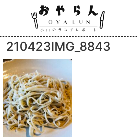
210423IMG_8843