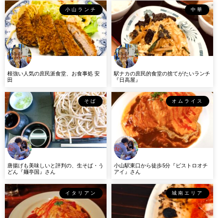
小山ランチ
中華
根強い人気の庶民派食堂、お食事処 安
駅ナカの庶民的食堂の捨てがたいランチ
田
『日高屋』
そば
オムライス
唐揚げも美味しいと評判の、生そば・う
小山駅東口から徒歩5分『ビストロオチ
どん『麺亭国』さん
アイ』さん
イタリアン
城南エリア