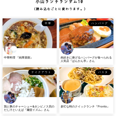
小山ランチランダム10
（読み込むごとに変わります。）
中華
ハンバーグ
中華料理 『純華菜館』
肉好きに捧げるハンバーグが食べられる
人気店『ばんかん亭』さん
テイクアウト
パスタ
鶏と豚のチャーシュー&ホンビノス貝の
多忙な時のクイックランチ『Pronto』
だし汁といえば『麺堂イズム』さん