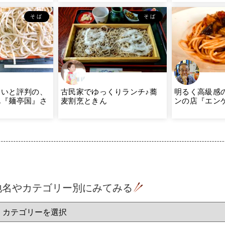
そば
そば
しいと評判の、
古民家でゆっくりランチ♪蕎
明るく高級感
ん『麺亭国』さ
麦割烹ときん
ンの店『エン
地名やカテゴリー別にみてみる