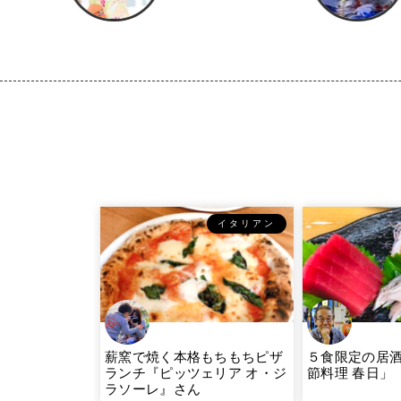
イタリアン
薪窯で焼く本格もちもちピザ
５食限定の居
ランチ『ピッツェリア オ・ジ
節料理 春日」
ラソーレ』さん