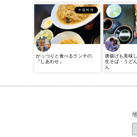
中国料理
がっつりと食べるランチの
唐揚げも美味
『しあわせ』
生そば・うど
ん