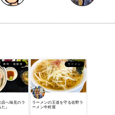
寿司・海鮮丼
ラーメン
の店へ味見のラ
ラーメンの王道を守る佐野ラ
るた』
ーメン中村屋